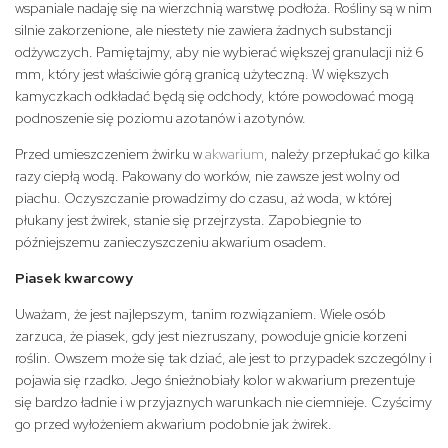
wspaniale nadaję się na wierzchnią warstwę podłoża. Rośliny są w nim
silnie zakorzenione, ale niestety nie zawiera żadnych substancji
odżywczych. Pamiętajmy, aby nie wybierać większej granulacji niż 6
mm, który jest właściwie górą granicą użyteczną. W większych
kamyczkach odkładać będą się odchody, które powodować mogą
podnoszenie się poziomu azotanów i azotynów.
Przed umieszczeniem żwirku w
akwarium
, należy przepłukać go kilka
razy ciepłą wodą. Pakowany do worków, nie zawsze jest wolny od
piachu. Oczyszczanie prowadzimy do czasu, aż woda, w której
płukany jest żwirek, stanie się przejrzysta. Zapobiegnie to
późniejszemu zanieczyszczeniu akwarium osadem.
Piasek kwarcowy
Uważam, że jest najlepszym, tanim rozwiązaniem. Wiele osób
zarzuca, że piasek, gdy jest niezruszany, powoduje gnicie korzeni
roślin. Owszem może się tak dziać, ale jest to przypadek szczególny i
pojawia się rzadko. Jego śnieżnobiały kolor w akwarium prezentuje
się bardzo ładnie i w przyjaznych warunkach nie ciemnieje. Czyścimy
go przed wyłożeniem akwarium podobnie jak żwirek.