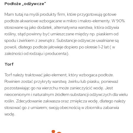
Podłoże „odżywcze”
Mam tutaj na myśli produkty firm, które przygotowują gotowe
podłoże akwariowe wzbogacane w mikro i makro-elementy. W 90%
stosowane są jako dodatek, alternatywna warstwa, która odżywia
rośliny, stąd powinny być umieszczane między np. piaskiem od
spodu i żwirkiem z zewnątrz. Substancje odżywcze uwalniane są
powoli, dlatego podłoże jałowieje dopiero po okresie 1-2 lat ( w
zależności od rodzaju i producenta).
Torf
Torf należy traktować jako element, który wzbogaca podłoże.
Powinien zostać przykryty warstwą żwirku lub piasku, ponieważ
pozostawiając go na wierzchu może zanieczyścić wodę. Jest
nieocenionym i naturalnym źródłem substancji odżywczych dla wielu
roślin. Zdecydowanie zakwasza oraz zmiękcza wodę, dlatego należy
stosować go z umiarem; swoją obecnością w zbiorniku zabarwia
wodę.