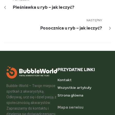
Pleśniawka u ryb – jak leczyć?
NASTĘPNY
Posocznica u ryb – jak leczyć?
PRZYDATNE LINKI
Kontakt
Bubble-World – Twoje miejsce
Wszystkie artykuły
spotkań z akwarystyką.
Strona główna
Odkrywaj, ucz się i dziel pasją z
społecznością akwarystów.
Mapa serwisu
Zapraszamy do kontaktu i
dzielenia się doświadczeniami.