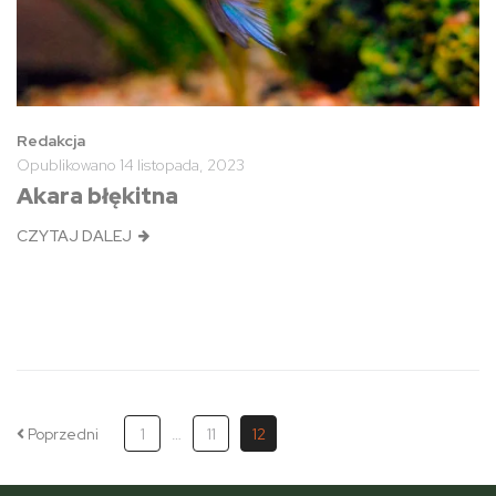
Redakcja
Opublikowano
14 listopada, 2023
Akara błękitna
CZYTAJ DALEJ
Poprzedni
1
…
11
12