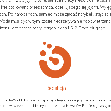
k. 70 – 200 jaj. Po tarle, samicę należy niezwłocznie usunąć
lnie atakowana przez samca, opiekującego się jajami. Wyl
iach. Po narodzinach, samiec może zjadać narybek, stąd zal
Woda musi być w tym czasie nieprzerywalnie napowietrzana
zeniu jest bardzo mały, osiąga jakieś 1.5-2.5mm długości.
Redakcja
z Bubble-World! Tworzymy inspirujące treści, pomagając zarówno nowicjus
tom w tworzeniu ich idealnych podwodnych światów. Podziel się naszą pa