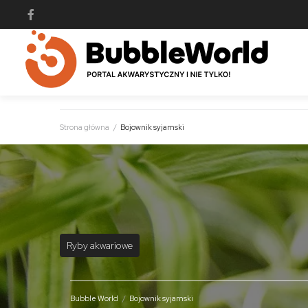
Strona główna
/
Bojownik syjamski
Ryby akwariowe
Bubble World
/
Bojownik syjamski