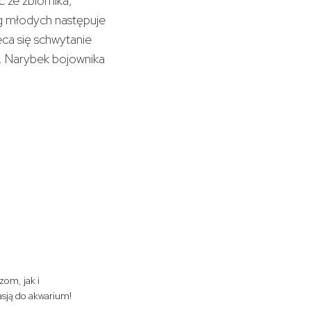
 ze zbiornika,
ęg młodych następuje
eca się schwytanie
. Narybek bojownika
zom, jak i
sją do akwarium!