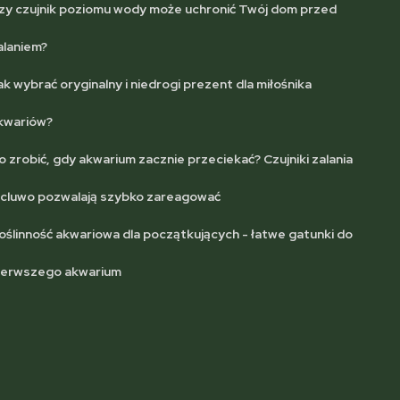
zy czujnik poziomu wody może uchronić Twój dom przed
alaniem?
ak wybrać oryginalny i niedrogi prezent dla miłośnika
kwariów?
o zrobić, gdy akwarium zacznie przeciekać? Czujniki zalania
lcluwo pozwalają szybko zareagować
oślinność akwariowa dla początkujących - łatwe gatunki do
ierwszego akwarium