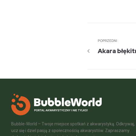
POPRZEDNI
Akara błękit
Bubble-World – Twoje miejsce spotkań z akwarystyką. Odkrywaj,
ucz się i dziel pasją z społecznością akwarystów. Zapraszamy