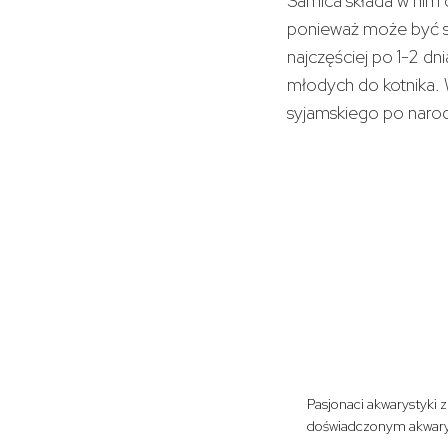
Samica składa w nim o
ponieważ może być si
najczęściej po 1-2 dn
młodych do kotnika. 
syjamskiego po narod
Pasjonaci akwarystyki 
doświadczonym akwarys