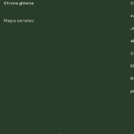
Strona główna
C
z
Mapa serwisu
J
a
C
E
R
p