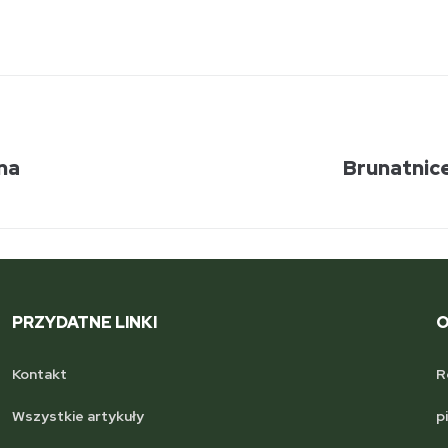
na
Brunatnic
PRZYDATNE LINKI
O
Kontakt
R
Wszystkie artykuły
p