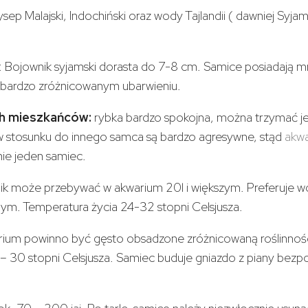
sep Malajski, Indochiński oraz wody Tajlandii ( dawniej Syja
: Bojownik syjamski dorasta do 7-8 cm. Samice posiadają mn
 bardzo zróżnicowanym ubarwieniu.
ch mieszkańców:
rybka bardzo spokojna, można trzymać je
w stosunku do innego samca są bardzo agresywne, stąd
akw
ie jeden samiec.
ik może przebywać w akwarium 20l i większym. Preferuje 
ym. Temperatura życia 24-32 stopni Celsjusza.
ium powinno być gęsto obsadzone zróżnicowaną roślinnoś
 – 30 stopni Celsjusza. Samiec buduje gniazdo z piany bezp