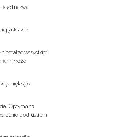
m, stąd nazwa
iej jaskrawe
 niemal ze wszystkimi
arium
może
wodę miękką o
cią. Optymalna
ośrednio pod lustrem