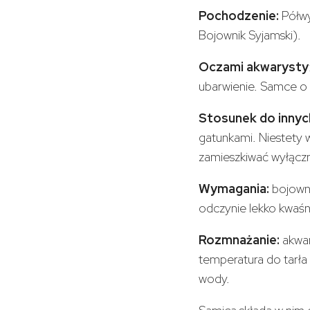
Pochodzenie:
Półwy
Bojownik Syjamski).
Oczami akwarysty
ubarwienie. Samce o
Stosunek do inny
gatunkami. Niestety 
zamieszkiwać wyłączn
Wymagania:
bojown
odczynie lekko kwaśn
Rozmnażanie:
akwar
temperatura do tarła
wody.