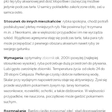
płci tej ryby akwariowej jest dość kłopotliwe i zazwyczaj możliwe
jedynie podczas tarła. U samicy pokładełko zakończone obło, zaś u
samca ostro.
Stosunek do innych mieszkańców
: rybka spokojna, chodź potrafi
podskubywać płetwy mniejszych ryb. Nie powinna być trzymana
m.in. z Neonkami, ale w większości przypadków i im nie wyrządza
szkód. Wyjątkowo agresywna staję się podczas tarła, taka para ryb
może przepędzać z pewnego obszaru akwarium nawet ryby ze
swojego gatunku.
Wymagania
: optymalny
zbiornik
ok. 200l i powyżej (najlepiej
stosunkowo wysokie), ryba potrzebuje dużą przestrzeń do pływania.
Lubi gęsto zarośnięte zbiorniki. Temperatura życia od około 24 do
28 stopni Celsjusza. Preferuje czystą i dobrze natlenioną wodę,
Skalar przy wydajnym napowietrzeniu staje się aktywniejszy. Żywi się
przede wszystkim pokarmem żywym np. larwy komarów,
wazonkowce, rozwielitki, ochotki, a także dżdżownice. W większości
przypadków, nie nauczona, początkowo może gardzić pokarmem
suchym.
Rozmnażanie
: Bardzo ciężko rozpoznać płeć, stąd doprowadzenie