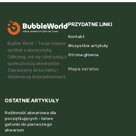
PRZYDATNE LINKI
Kontakt
Bubble-World – Twoje miejsce
Wszystkie artykuły
spotkań z akwarystyką.
Strona główna
Odkrywaj, ucz się i dziel pasją z
społecznością akwarystów.
Mapa serwisu
Zapraszamy do kontaktu i
dzielenia się doświadczeniami.
OSTATNIE ARTYKUŁY
Roślinność akwariowa dla
początkujących - łatwe
gatunki do pierwszego
akwarium