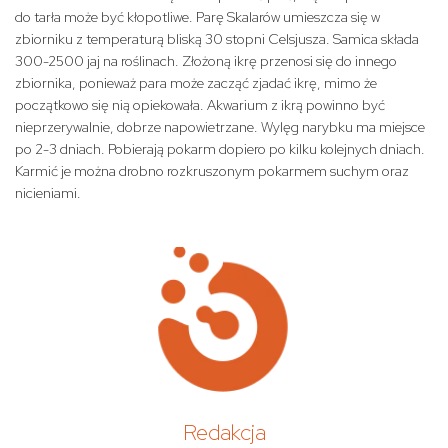
do tarła może być kłopotliwe. Parę Skalarów umieszcza się w
zbiorniku z temperaturą bliską 30 stopni Celsjusza. Samica składa
300-2500 jaj na roślinach. Złożoną ikrę przenosi się do innego
zbiornika, ponieważ para może zacząć zjadać ikrę, mimo że
początkowo się nią opiekowała. Akwarium z ikrą powinno być
nieprzerywalnie, dobrze napowietrzane. Wylęg narybku ma miejsce
po 2-3 dniach. Pobierają pokarm dopiero po kilku kolejnych dniach.
Karmić je można drobno rozkruszonym pokarmem suchym oraz
nicieniami.
Redakcja