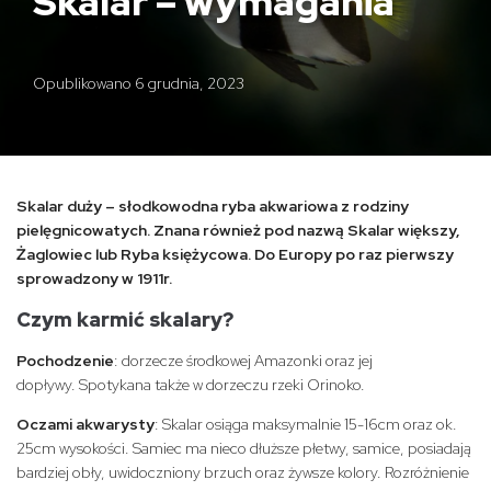
Skalar – wymagania
Opublikowano
6 grudnia, 2023
Skalar duży – słodkowodna ryba akwariowa z rodziny
pielęgnicowatych. Znana również pod nazwą Skalar większy,
Żaglowiec lub Ryba księżycowa. Do Europy po raz pierwszy
sprowadzony w 1911r.
Czym karmić skalary?
Pochodzenie
: dorzecze środkowej Amazonki oraz jej
dopływy. Spotykana także w dorzeczu rzeki Orinoko.
Oczami akwarysty
: Skalar osiąga maksymalnie 15-16cm oraz ok.
25cm wysokości. Samiec ma nieco dłuższe płetwy, samice, posiadają
bardziej obły, uwidoczniony brzuch oraz żywsze kolory. Rozróżnienie