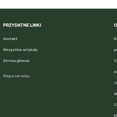
PRZYDATNE LINKI
O
Kontakt
R
Wszystkie artykuły
p
Strona główna
C
z
Mapa serwisu
J
a
C
E