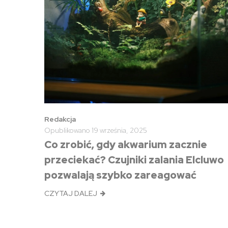
Redakcja
Opublikowano
19 września, 2025
Co zrobić, gdy akwarium zacznie
przeciekać? Czujniki zalania Elcluwo
pozwalają szybko zareagować
CZYTAJ DALEJ