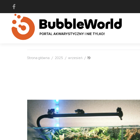
Strona główna
/
2025
/
wrzesień
/
19