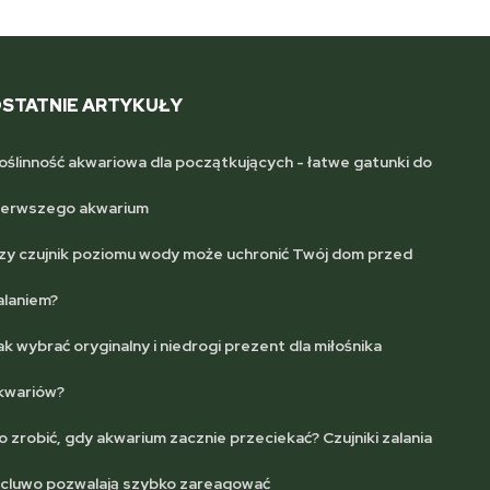
STATNIE ARTYKUŁY
oślinność akwariowa dla początkujących - łatwe gatunki do
ierwszego akwarium
zy czujnik poziomu wody może uchronić Twój dom przed
alaniem?
ak wybrać oryginalny i niedrogi prezent dla miłośnika
kwariów?
o zrobić, gdy akwarium zacznie przeciekać? Czujniki zalania
lcluwo pozwalają szybko zareagować