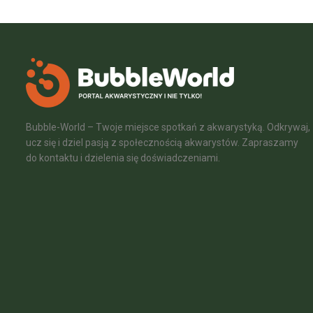
Bubble-World – Twoje miejsce spotkań z akwarystyką. Odkrywaj,
ucz się i dziel pasją z społecznością akwarystów. Zapraszamy
do kontaktu i dzielenia się doświadczeniami.