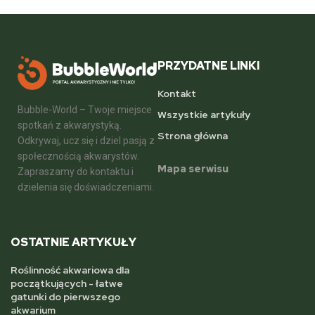
PRZYDATNE LINKI
Kontakt
Bubble-World – Twoje miejsce
Wszystkie artykuły
spotkań z akwarystyką.
Strona główna
Odkrywaj, ucz się i dziel pasją z
społecznością akwarystów.
Mapa serwisu
Zapraszamy do kontaktu i
dzielenia się doświadczeniami.
OSTATNIE ARTYKUŁY
Roślinność akwariowa dla
początkujących - łatwe
gatunki do pierwszego
akwarium