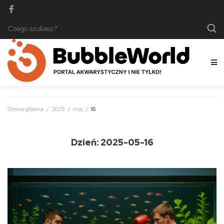
Strona główna
/
2025
/
maj
/
16
Dzień:
2025-05-16